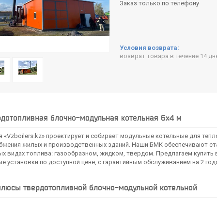
Заказ только по телефону
возврат товара в течение 14 д
дотопливная блочно-модульная котельная 6x4 м
 «Vzboilers.kz» проектирует и собирает модульные котельные для тепл
бжения жилых и производственных зданий. Наши БМК обеспечивают ста
ых видах топлива: газообразном, жидком, твердом. Предлагаем купит
е установки по доступной цене, с гарантийным обслуживанием на 2 год
плюсы твердотопливной блочно-модульной котельной