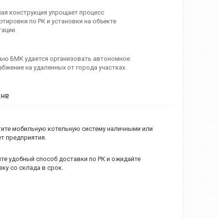
ая конструкция упрощает процесс
ртировки по РК и установки на объекте
тации.
ью БМК удается организовать автономное
абжение на удаленных от города участках.
ане
ите мобильную котельную систему наличными или
ет предприятия.
те удобный способ доставки по РК и ожидайте
зку со склада в срок.