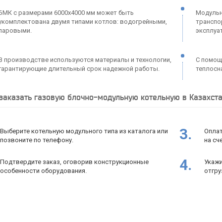
БМК с размерами 6000х4000 мм может быть
Модульн
укомплектована двумя типами котлов: водогрейными,
транспо
паровыми.
эксплуа
В производстве используются материалы и технологии,
С помощ
гарантирующие длительный срок надежной работы.
теплосн
заказать газовую блочно-модульную котельную в Казахст
3.
Выберите котельную модульного типа из каталога или
Оплат
позвоните по телефону.
на сч
4.
Подтвердите заказ, оговорив конструкционные
Укажи
особенности оборудования.
отгру