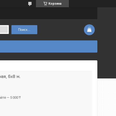
Корзина
Поиск...
ая, 6x8 м.
йте — 5 000 ₸