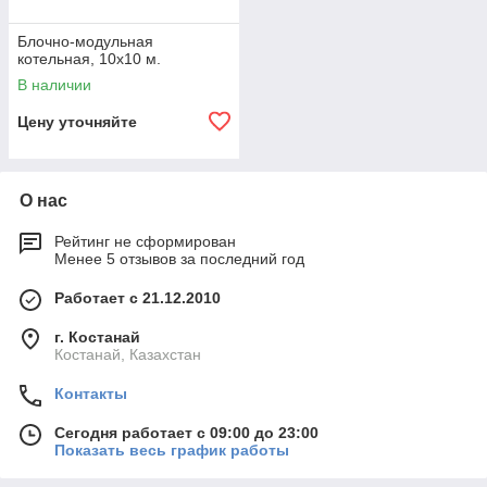
экономия тепла благодаря приближенности к
Блочно-модульная
потребителю.
котельная, 10x10 м.
Для оформления заявки на контейнерные котельные
В наличии
заполняйте
заявку на сайте
или звоните WhatsApp
+77473835759. Будем рады видеть вас нашим клиентом!
Цену уточняйте
О нас
Рейтинг не сформирован
Менее 5 отзывов за последний год
Работает с 21.12.2010
г. Костанай
Костанай, Казахстан
Контакты
Сегодня работает с 09:00 до 23:00
Показать весь график работы