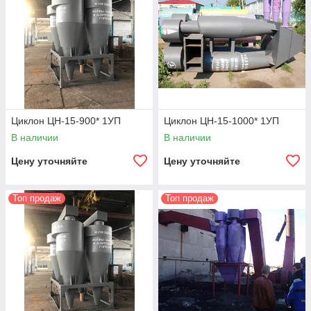
окружающей среды. Все виды отопительного оборудования
изготовлены с соблюдением действующих норм и имеют
полный пакет патентов и сертификатов качества.
Для заказа циклонных пылеуловителей и другого
вспомогательного оборудования для котельных установок
заполняйте заявку на сайте, или связываетесь с нами по
номерам из раздела Контакты.
Циклон ЦН-15-900* 1УП
Циклон ЦН-15-1000* 1УП
В наличии
В наличии
Цену уточняйте
Цену уточняйте
Топ продаж
Топ продаж