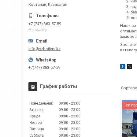
низ
Костанай, Казахстан
на
без
дол
+7 (747) 383-57-59
Наши со
Менеджер
оптималь
хаммама,
Звоните 
info@vzboilers.kz
каталогу
+7(747) 383-57-59
График работы
Понедельник
09:00
23:00
Топ пр
Вторник
09:00
23:00
Среда
09:00
23:00
Четверг
09:00
23:00
Пятница
09:00
23:00
Суббота
09:00
23:00