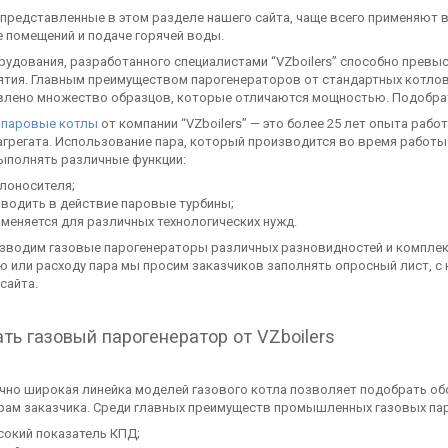
 представленные в этом разделе нашего сайта, чаще всего применяют 
 помещений и подаче горячей воды.
удования, разработанного специалистами “VZboilers” способно превы
тия. Главным преимуществом парогенераторов от стандартных котлов 
влено множество образцов, которые отличаются мощностью. Подобра
е
паровые котлы
от компании “VZboilers” — это более 25 лет опыта раб
грегата. Использование пара, который производится во время работы 
ыполнять различные функции:
лоносителя;
водить в действие паровые турбины;
меняется для различных технологических нужд.
зводим газовые парогенераторы различных разновидностей и комплект
ю или расходу пара мы просим заказчиков заполнять опросный лист, 
сайта.
ть газовый парогенератор от VZboilers
чно широкая линейка моделей газового котла позволяет подобрать об
рам заказчика. Среди главных преимуществ промышленных газовых па
окий показатель КПД;