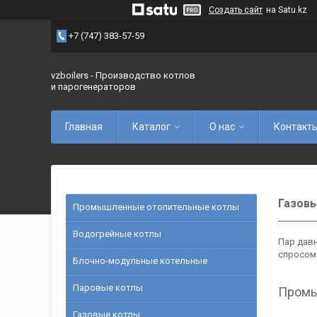
Создать сайт
на Satu.kz
+7 (747) 383-57-59
vzboilers - Производство котлов
и парогенераторов
Главная
Каталог
О нас
Контакт
Газов
Промышленные отопительные котлы
Водогрейные котлы
Пар дав
спросом 
Блочно-модульные котельные
Паровые котлы
Промы
Газовые котлы