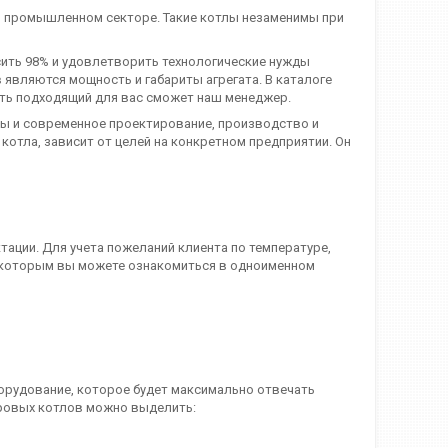
в промышленном секторе. Такие котлы незаменимы при
сить 98% и удовлетворить технологические нужды
являются мощность и габариты агрегата. В каталоге
ть подходящий для вас сможет наш менеджер.
оты и современное проектирование, производство и
котла, зависит от целей на конкретном предприятии. Он
ации. Для учета пожеланий клиента по температуре,
с которым вы можете ознакомиться в одноименном
орудование, которое будет максимально отвечать
ровых котлов можно выделить: