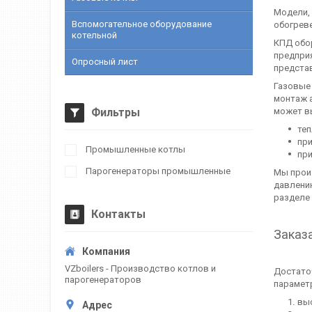
Модели,
Вспомогательное оборудование
обогреве
котельной
КПД обор
предприя
Опросный лист
предста
Газовы
монтаж а
Фильтры
может в
теп
при
Промышленные котлы
при
Парогенераторы промышленные
Мы прои
давлени
разделе 
Контакты
Заказа
VZboilers - Производство котлов и
Достато
парогенераторов
парамет
выс