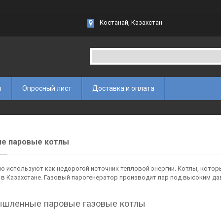
Костанай, Казахстан
ы
Опросный лист
Доставка и оплата
ые паровые котлы
но используют как недорогой источник тепловой энергии. Котлы, кот
в Казахстане. Газовый парогенератор производит пар под высоким да
шленные паровые газовые котлы