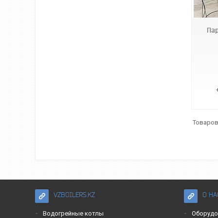
Пар
VZBOILERS.KZ
О НА
Водогрейные котлы
Оборудо