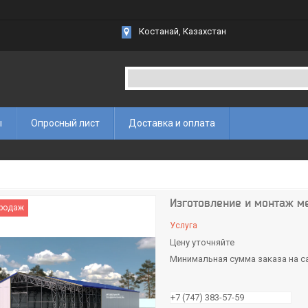
Костанай, Казахстан
ы
Опросный лист
Доставка и оплата
Изготовление и монтаж м
продаж
Услуга
Цену уточняйте
Минимальная сумма заказа на са
+7 (747) 383-57-59