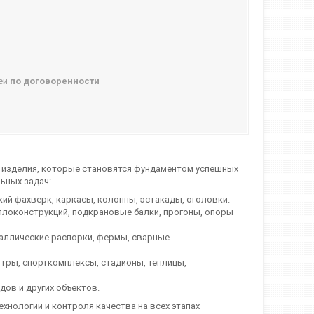
ней
по договоренности
изделия, которые становятся фундаментом успешных
ьных задач:
й фахверк, каркасы, колонны, эстакады, оголовки.
ллоконструкций, подкрановые балки, прогоны, опоры
аллические распорки, фермы, сварные
тры, спорткомплексы, стадионы, теплицы,
ов и других объектов.
хнологий и контроля качества на всех этапах