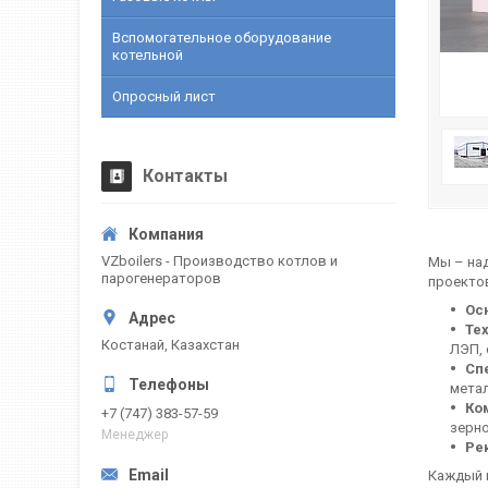
Вспомогательное оборудование
котельной
Опросный лист
Контакты
VZboilers - Производство котлов и
Мы – на
парогенераторов
проектов
Ос
Те
Костанай, Казахстан
ЛЭП, 
Сп
метал
Ко
+7 (747) 383-57-59
зерн
Менеджер
Ре
Каждый н