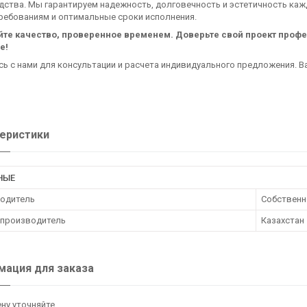
ства. Мы гарантируем надежность, долговечность и эстетичность каж
ребованиям и оптимальные сроки исполнения.
те качество, проверенное временем. Доверьте свой проект профе
е!
ь с нами для консультации и расчета индивидуального предложения. Ва
еристики
НЫЕ
одитель
Собственн
 производитель
Казахстан
ация для заказа
ну уточняйте