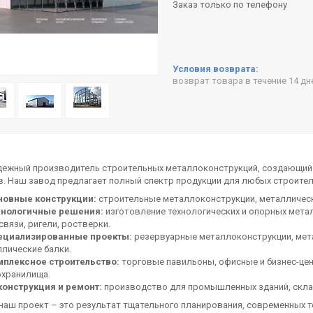
Заказ только по телефону
возврат товара в течение 14 д
дежный производитель строительных металлоконструкций, создающий 
. Наш завод предлагает полный спектр продукции для любых строител
новные конструкции:
строительные металлоконструкции, металлически
хнологичные решения:
изготовление технологических и опорных мета
связи, ригели, ростверки.
ециализированные проекты:
резервуарные металлоконструкции, мет
лические балки.
мплексное строительство:
торговые павильоны, офисные и бизнес-цен
охранилища.
конструкция и ремонт:
производство для промышленных зданий, склад
аш проект – это результат тщательного планирования, современных те