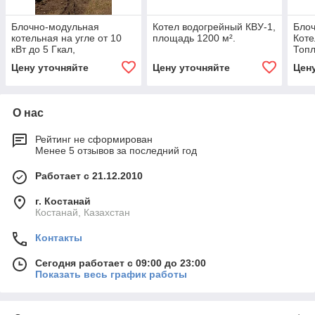
Блочно-модульная
Котел водогрейный КВУ-1,
Бло
котельная на угле от 10
площадь 1200 м².
Коте
кВт до 5 Гкал,
Топл
производство, доставка и
до 5
Цену уточняйте
Цену уточняйте
Цен
монтаж
Мак
Эфф
О нас
Рейтинг не сформирован
Менее 5 отзывов за последний год
Работает с 21.12.2010
г. Костанай
Костанай, Казахстан
Контакты
Сегодня работает с 09:00 до 23:00
Показать весь график работы