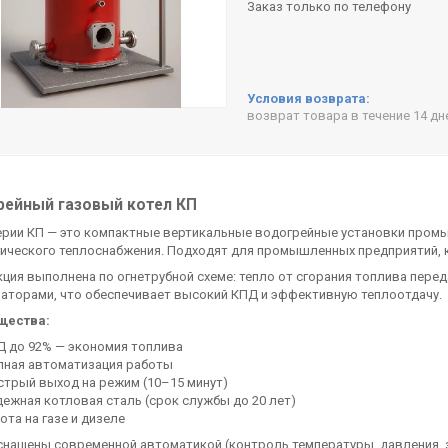
Заказ только по телефону
возврат товара в течение 14 д
ейный газовый котел КП
ерии КП — это компактные вертикальные водогрейные установки промы
гического теплоснабжения. Подходят для промышленных предприятий, 
ция выполнена по огнетрубной схеме: тепло от сгорания топлива перед
заторами, что обеспечивает высокий КПД и эффективную теплоотдачу.
щества:
Д до 92% — экономия топлива
лная автоматизация работы
трый выход на режим (10–15 минут)
ежная котловая сталь (срок службы до 20 лет)
ота на газе и дизеле
нащены современной автоматикой (контроль температуры, давления, з