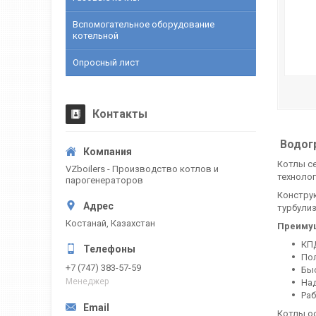
Вспомогательное оборудование
котельной
Опросный лист
Контакты
Водогр
Котлы с
VZboilers - Производство котлов и
техноло
парогенераторов
Конструк
турбули
Костанай, Казахстан
Преиму
КП
По
+7 (747) 383-57-59
Быс
Менеджер
Над
Раб
Котлы ос