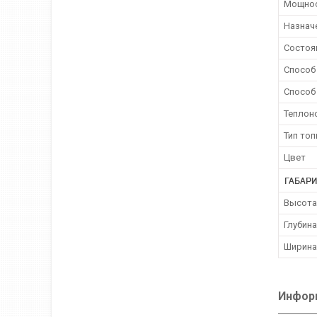
Мощнос
Назнач
Состоя
Способ
Способ
Теплон
Тип топ
Цвет
ГАБАР
Высота
Глубина
Ширина
Информ