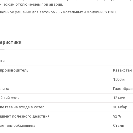
ическим отключением при аварии.
мальное решение для автономных котельных и модульных БМК.
еристики
НЫЕ
 производитель
Казахстан
1500 кг
плива
Газообраз
ийный срок
12 мес
е газа на входе в котел
30 мбар
циент полезного действия
92 %
ал теплообменника
Сталь