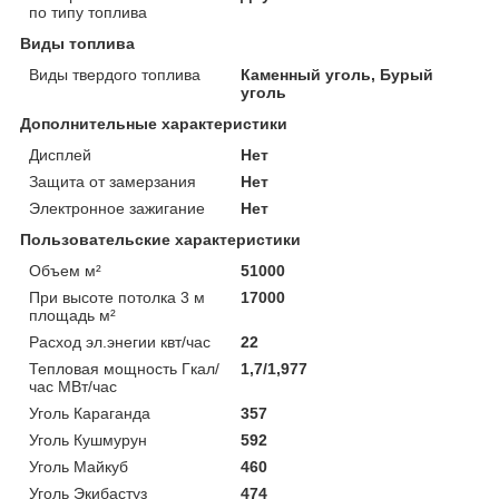
по типу топлива
Виды топлива
Виды твердого топлива
Каменный уголь, Бурый
уголь
Дополнительные характеристики
Дисплей
Нет
Защита от замерзания
Нет
Электронное зажигание
Нет
Пользовательские характеристики
Объем м²
51000
При высоте потолка 3 м
17000
площадь м²
Расход эл.энегии квт/час
22
Тепловая мощность Гкал/
1,7/1,977
час МВт/час
Уголь Караганда
357
Уголь Кушмурун
592
Уголь Майкуб
460
Уголь Экибастуз
474