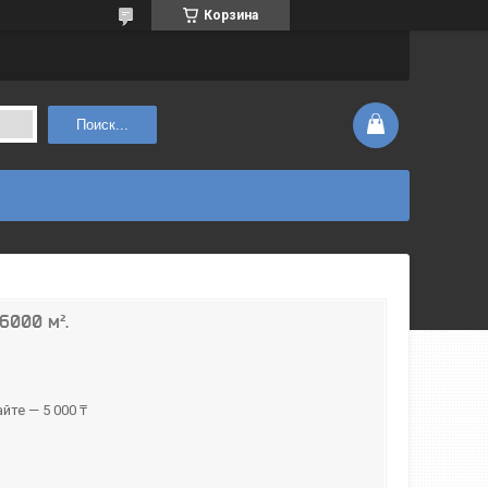
Корзина
Поиск...
6000 м².
йте — 5 000 ₸