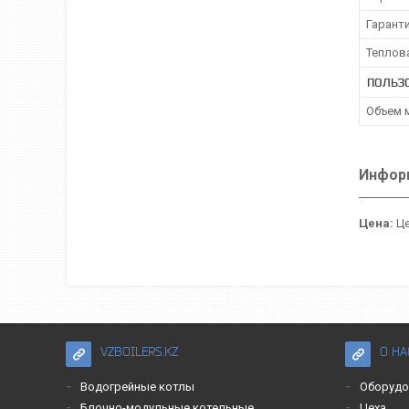
Гарант
Теплов
ПОЛЬЗ
Объем 
Информ
Цена:
Це
VZBOILERS.KZ
О НА
Водогрейные котлы
Оборудо
Блочно-модульные котельные
Цеха