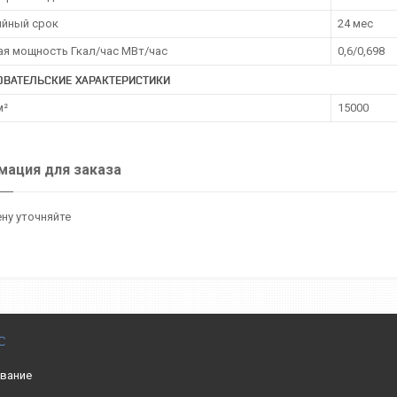
ийный срок
24 мес
ая мощность Гкал/час МВт/час
0,6/0,698
ОВАТЕЛЬСКИЕ ХАРАКТЕРИСТИКИ
м²
15000
ация для заказа
ну уточняйте
С
вание