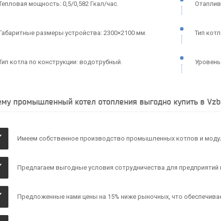
Тепловая мощность: 0,5/0,582 Гкал/час.
Отаплив
Габаритные размеры устройства: 2300×2100 мм.
Тип кот
Тип котла по конструкции: водотрубный.
Уровень 
му промышленный котел отопления выгодно купить в Vzbo
✓
Имеем собственное производство промышленных котлов и моду
✓
Предлагаем выгодные условия сотрудничества для предприятий в
✓
Предложенные нами цены на 15% ниже рыночных, что обеспечивае