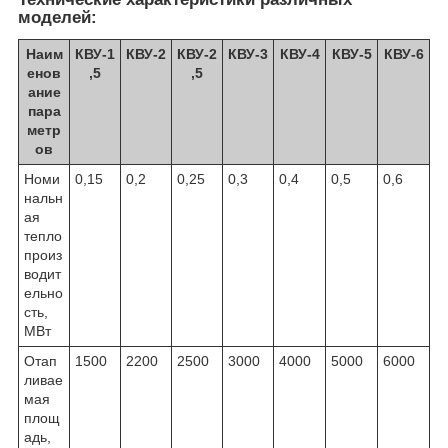
моделей:
Наим
КВУ-1
КВУ-2
КВУ-2
КВУ-3
КВУ-4
КВУ-5
КВУ-6
енов
,5
,5
ание
пара
метр
ов
Номи
0,15
0,2
0,25
0,3
0,4
0,5
0,6
нальн
ая
тепло
произ
водит
ельно
сть,
МВт
Отап
1500
2200
2500
3000
4000
5000
6000
ливае
мая
площ
адь,