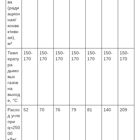
ва
(ради
ацион
ная/
конве
ктивн
ая),
м²
Темп
150-
150-
150-
150-
150-
150-
150-
ерату
170
170
170
170
170
170
170
ра
дымо
вых
газов
на
выход
е, °C
Расхо
52
70
76
79
81
140
209
д угля
при
q=250
00
кДж/