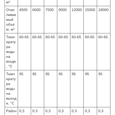
м²
Отап
4500
6600
7500
9000
12000
15000
18000
ливае
мый
объё
м, м³
Темп
60-65
60-65
60-65
60-65
60-65
60-65
60-65
ерату
ра
воды
на
входе
, °C
Темп
95
95
95
95
95
95
95
ерату
ра
воды
на
выход
е, °C
Рабоч
0,3
0,3
0,3
0,3
0,3
0,3
0,3