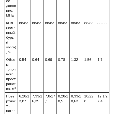
ее
давле
ние,
МПа
КПД
88/83
88/83
88/83
88/83
88/83
88/83
88/83
(каме
нный,
буры
й
уголь)
, %
Объе
0,54
0,64
0,69
0,78
1,32
1,56
1,7
м
топоч
ного
прост
ранст
ва, м³
Пове
6,28/1
7,33/1
7,8/17
8,28/1
8,33/1
10/22,
12,1/2
рхнос
3,87
6,35
,1
8,5
8,63
8
7,4
ть
нагре