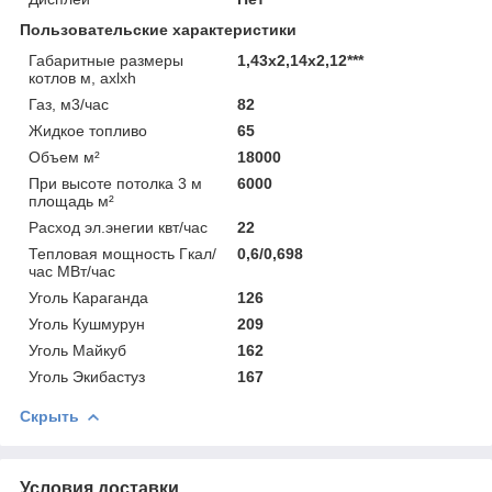
Пользовательские характеристики
Габаритные размеры
1,43х2,14х2,12***
котлов м, ахlxh
Газ, м3/час
82
Жидкое топливо
65
Объем м²
18000
При высоте потолка 3 м
6000
площадь м²
Расход эл.энегии квт/час
22
Тепловая мощность Гкал/
0,6/0,698
час МВт/час
Уголь Караганда
126
Уголь Кушмурун
209
Уголь Майкуб
162
Уголь Экибастуз
167
Скрыть
Условия доставки